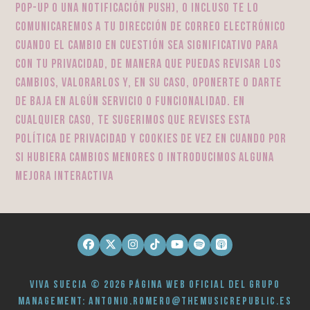
pop-up o una notificación push), o incluso te lo
comunicaremos a tu dirección de correo electrónico
cuando el cambio en cuestión sea significativo para
con tu privacidad, de manera que puedas revisar los
cambios, valorarlos y, en su caso, oponerte o darte
de baja en algún servicio o funcionalidad. En
cualquier caso, te sugerimos que revises esta
Política de Privacidad y Cookies de vez en cuando por
si hubiera cambios menores o introducimos alguna
mejora interactiva
Facebook
Twitter
Instagram
Tiktok
YouTube
Spotify
Apple
Podcasts
Viva Suecia © 2026 Página web oficial del grupo
Management: antonio.romero@themusicrepublic.es